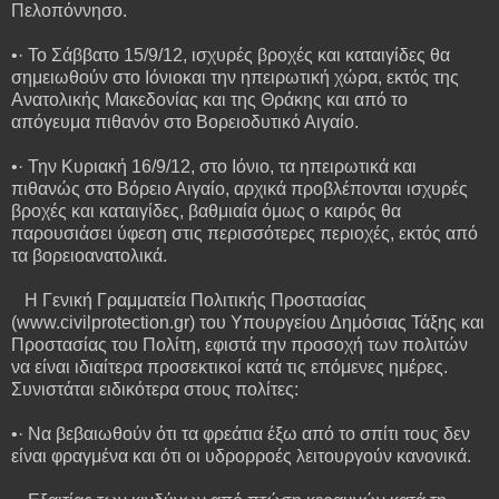
Πελοπόννησο.
•· Το Σάββατο 15/9/12, ισχυρές βροχές και καταιγίδες θα
σημειωθούν στο Ιόνιοκαι την ηπειρωτική χώρα, εκτός της
Ανατολικής Μακεδονίας και της Θράκης και από το
απόγευμα πιθανόν στο Βορειοδυτικό Αιγαίο.
•· Την Κυριακή 16/9/12, στο Ιόνιο, τα ηπειρωτικά και
πιθανώς στο Βόρειο Αιγαίο, αρχικά προβλέπονται ισχυρές
βροχές και καταιγίδες, βαθμιαία όμως ο καιρός θα
παρουσιάσει ύφεση στις περισσότερες περιοχές, εκτός από
τα βορειοανατολικά.
Η Γενική Γραμματεία Πολιτικής Προστασίας
(www.civilprotection.gr) του Υπουργείου Δημόσιας Τάξης και
Προστασίας του Πολίτη, εφιστά την προσοχή των πολιτών
να είναι ιδιαίτερα προσεκτικοί κατά τις επόμενες ημέρες.
Συνιστάται ειδικότερα στους πολίτες:
•· Να βεβαιωθούν ότι τα φρεάτια έξω από το σπίτι τους δεν
είναι φραγμένα και ότι οι υδρορροές λειτουργούν κανονικά.