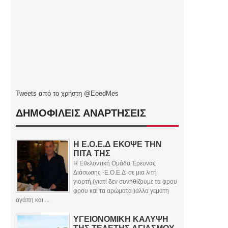
Tweets από το χρήστη @EoedMes
ΔΗΜΟΦΙΛΕΙΣ ΑΝΑΡΤΗΣΕΙΣ
Η Ε.Ο.Ε.Δ ΕΚΟΨΕ ΤΗΝ
ΠΙΤΑ ΤΗΣ
Η Εθελοντική Ομάδα Έρευνας
Διάσωσης -Ε.Ο.Ε.Δ σε μια λιτή
γιορτή,(γιατί δεν συνηθίζουμε τα φρου
φρου και τα αρώματα )άλλα γεμάτη
αγάπη και ...
ΥΓΕΙΟΝΟΜΙΚΗ ΚΑΛΥΨΗ
ΤΗΣ ΤΕΛΕΤΗΣ ΑΓΙΑΣΜΟΥ