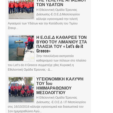
ΤΩΝ ΥΔΑΤΩΝ
Η Εθελοντική Ομάδα Έρευνας
Διάσωσης-Ε.Ο.Ε.Δ Μεσολογγίου
κάλυψε υγειονομικά την τελετή
Αγιασμού των Υδάτων και την Κατάδυση του Τιμίου
Σταυρ...
Η Ε.Ο.Ε.Δ ΚΑΘΑΡΙΣΕ ΤΟΝ
ΒΥΘΟ ΤΟΥ ΛΙΜΑΝΙΟΥ ΣΤΑ
ΠΛΑΙΣΙΑ ΤΟΥ « Let’s do it
Greece»
Στην πανελλήνια εκστρατεία
καθαρισμού των πόλεων στο πλαίσιο
του Let’s do it Greece συμμετείχε χθες Κυριακή η
Εθελοντική Ομάδα Έρευνας - Δ...
ΥΓΕΙΟΝΟΜΙΚΗ ΚΑΛΥΨΗ
ΤΟΥ 1ου
ΗΜΙΜΑΡΑΘΩΝΙΟΥ
ΜΕΣΟΛΟΓΓΙΟΥ
Η Εθελοντική Ομάδα Έρευνας
Διάσωσης -Ε.Ο.Ε.Δ Ι.Π Μεσολογγίου
στις 16/10/2016 κάλυψε υγειονομικά και διασωστικά τον
1ον ημιμαραθώνιο Αγώ...