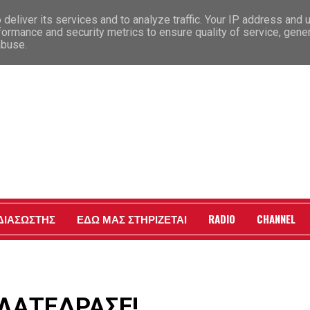
deliver its services and to analyze traffic. Your IP address and 
formance and security metrics to ensure quality of service, gen
abuse.
Γ
 ΔΙΑΣΩΣΤΗΣ
ΕΔΩ ΜΑΣ ΣΤΗΡΙΖΕΤΑΙ
RADIO
CHANNEL
ΟΔΗΛΑΤΕΔΡΑΣΕ!