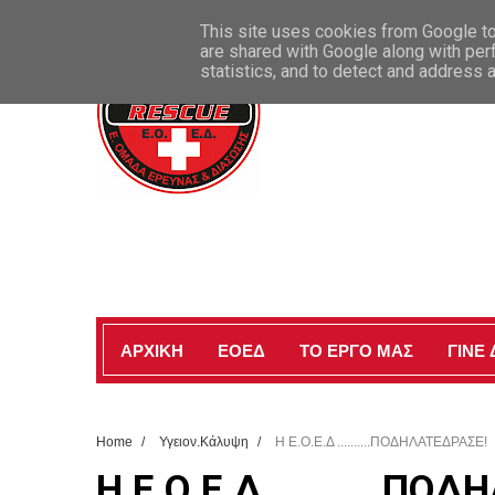
ΚΑΛΩΣ ΗΡΘΑΤΕ ΣΤΗΝ ΕΠΙΣΗΜΗ ΣΕΛΙΔΑ ΜΑΣ
This site uses cookies from Google to 
are shared with Google along with per
statistics, and to detect and address 
ΑΡΧΙΚΗ
ΕΟΕΔ
ΤΟ ΕΡΓΟ ΜΑΣ
ΓΙΝΕ
Home
/
Υγειον.Κάλυψη
/
Η Ε.Ο.Ε.Δ ..........ΠΟΔΗΛΑΤΕΔΡΑΣΕ!
Η Ε.Ο.Ε.Δ ..........Π