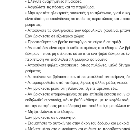
•
Ελέγξτε αναρτημένες πινακίδες.
•
Ασφαλίστε τις πόρτες και τα παράθυρα.
•
Μην κρατάτε ηλεκτρικές συσκευές ή το τηλέφωνο, γιατί ο 
είναι ιδιαίτερα επικίνδυνες σε αυτές τις περιπτώσεις και πρ
ρεύματος.
•
Αποφύγετε τις σωληνώσεις των υδραυλικών (κουζίνα, μπάνιο)
Εάν βρίσκεστε σε εξωτερικό χώρο:
•
Προσπαθήστε να βρείτε καταφύγιο σε κτίριο ή σε αμάξι.
•
Αν αυτό δεν είναι εφικτό καθίστε αμέσως στο έδαφος. Αν 
δέντρων - ποτέ μη στέκεστε κάτω από ένα ψηλό δέντρο σε έν
περίπτωση να εκδηλωθεί πλημμυρικό φαινόμενο.
•
Αποφύγετε ψηλές κατασκευές, όπως πυλώνες, ψηλά δέντρα,
ρεύματος.
•
Αποφύγετε να βρίσκεστε κοντά σε μεταλλικά αντικείμενα,
•
Απομακρυνθείτε από ποτάμια, λίμνες ή άλλες μάζες νερού.
•
Αν βρίσκεστε μέσα στη θάλασσα, βγείτε αμέσως έξω.
•
Αν βρίσκεστε απομονωμένος σε μια επίπεδη έκταση και νιώ
εκδηλωθεί κεραυνός), κάντε βαθύ κάθισμα, με το κεφάλι ανά
και την επαφή σας με το έδαφος) και πετάξτε ό,τι μεταλλικό 
•
Μη ξαπλώνετε στο έδαφος.
Εάν βρίσκεστε σε αυτοκίνητο:
•
Σταματήστε το αυτοκίνητο στην άκρη του δρόμου και μακριά
•
Μείνετε μέσα στο αυτοκίνητο και ανάψτε τα προειδοποιητικ