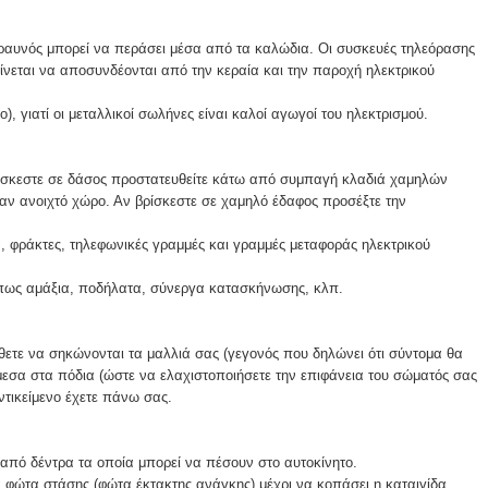
κεραυνός μπορεί να περάσει μέσα από τα καλώδια. Οι συσκευές τηλεόρασης
οτείνεται να αποσυνδέονται από την κεραία και την παροχή ηλεκτρικού
, γιατί οι μεταλλικοί σωλήνες είναι καλοί αγωγοί του ηλεκτρισμού.
βρίσκεστε σε δάσος προστατευθείτε κάτω από συμπαγή κλαδιά χαμηλών
αν ανοιχτό χώρο. Αν βρίσκεστε σε χαμηλό έδαφος προσέξτε την
 φράκτες, τηλεφωνικές γραμμές και γραμμές μεταφοράς ηλεκτρικού
 όπως αμάξια, ποδήλατα, σύνεργα κατασκήνωσης, κλπ.
θετε να σηκώνονται τα μαλλιά σας (γεγονός που δηλώνει ότι σύντομα θα
μεσα στα πόδια (ώστε να ελαχιστοποιήσετε την επιφάνεια του σώματός σας
αντικείμενο έχετε πάνω σας.
 από δέντρα τα οποία μπορεί να πέσουν στο αυτοκίνητο.
ά φώτα στάσης (φώτα έκτακτης ανάγκης) μέχρι να κοπάσει η καταιγίδα.