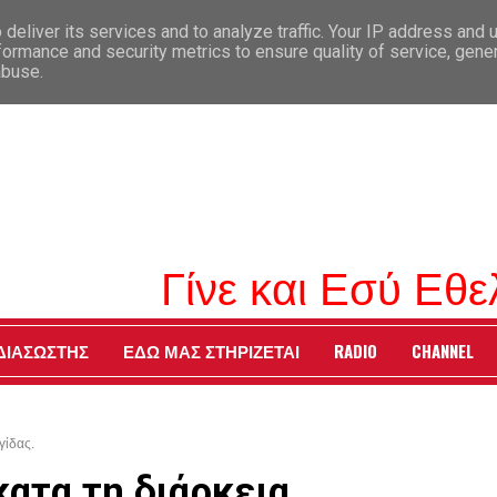
deliver its services and to analyze traffic. Your IP address and 
formance and security metrics to ensure quality of service, gen
abuse.
Γίνε και Εσύ Εθελο
 ΔΙΑΣΩΣΤΗΣ
ΕΔΩ ΜΑΣ ΣΤΗΡΙΖΕΤΑΙ
RADIO
CHANNEL
γίδας.
ατα τη διάρκεια