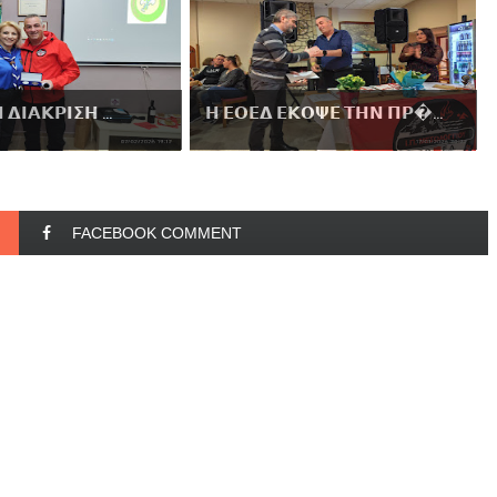
 𝝙𝝞𝝖𝝟𝝦𝝞𝝨𝝜 ...
𝝜 𝝚𝝤𝝚𝝙 𝝚𝝟𝝤𝝭𝝚 𝝩𝝜𝝢 𝝥𝝦...
FACEBOOK COMMENT