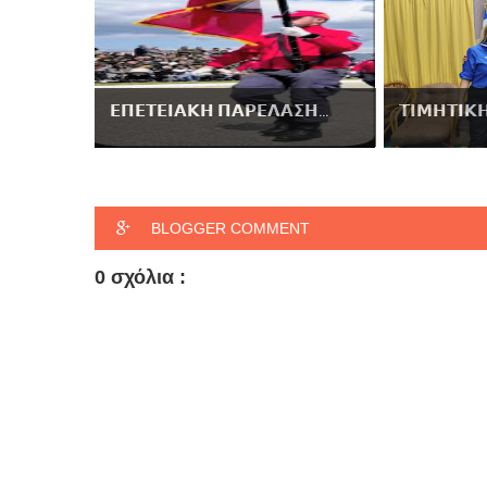
𝝚𝝥𝝚𝝩𝝚𝝞𝝖𝝟𝝜 𝝥𝝖𝝦𝝚𝝠𝝖𝝨𝝜...
𝝩𝝞𝝡𝝜𝝩𝝞𝝟𝝜
BLOGGER COMMENT
0 σχόλια :