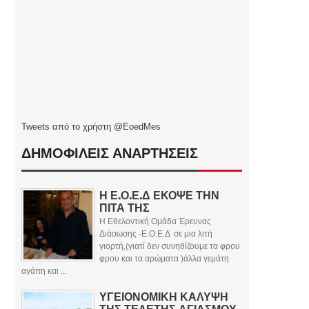
Tweets από το χρήστη @EoedMes
ΔΗΜΟΦΙΛΕΙΣ ΑΝΑΡΤΗΣΕΙΣ
Η Ε.Ο.Ε.Δ ΕΚΟΨΕ ΤΗΝ
ΠΙΤΑ ΤΗΣ
Η Εθελοντική Ομάδα Έρευνας
Διάσωσης -Ε.Ο.Ε.Δ σε μια λιτή
γιορτή,(γιατί δεν συνηθίζουμε τα φρου
φρου και τα αρώματα )άλλα γεμάτη
αγάπη και ...
ΥΓΕΙΟΝΟΜΙΚΗ ΚΑΛΥΨΗ
ΤΗΣ ΤΕΛΕΤΗΣ ΑΓΙΑΣΜΟΥ