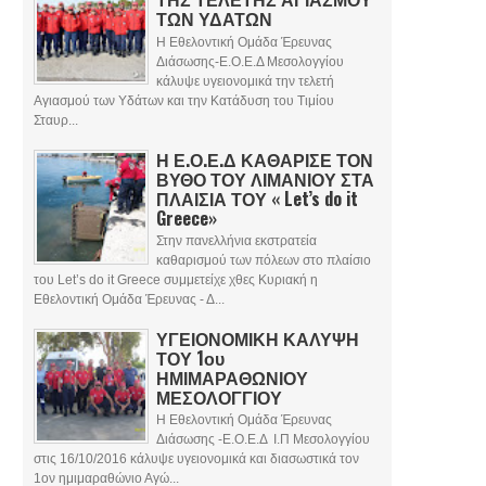
ΤΩΝ ΥΔΑΤΩΝ
Η Εθελοντική Ομάδα Έρευνας
Διάσωσης-Ε.Ο.Ε.Δ Μεσολογγίου
κάλυψε υγειονομικά την τελετή
Αγιασμού των Υδάτων και την Κατάδυση του Τιμίου
Σταυρ...
Η Ε.Ο.Ε.Δ ΚΑΘΑΡΙΣΕ ΤΟΝ
ΒΥΘΟ ΤΟΥ ΛΙΜΑΝΙΟΥ ΣΤΑ
ΠΛΑΙΣΙΑ ΤΟΥ « Let’s do it
Greece»
Στην πανελλήνια εκστρατεία
καθαρισμού των πόλεων στο πλαίσιο
του Let’s do it Greece συμμετείχε χθες Κυριακή η
Εθελοντική Ομάδα Έρευνας - Δ...
ΥΓΕΙΟΝΟΜΙΚΗ ΚΑΛΥΨΗ
ΤΟΥ 1ου
ΗΜΙΜΑΡΑΘΩΝΙΟΥ
ΜΕΣΟΛΟΓΓΙΟΥ
Η Εθελοντική Ομάδα Έρευνας
Διάσωσης -Ε.Ο.Ε.Δ Ι.Π Μεσολογγίου
στις 16/10/2016 κάλυψε υγειονομικά και διασωστικά τον
1ον ημιμαραθώνιο Αγώ...