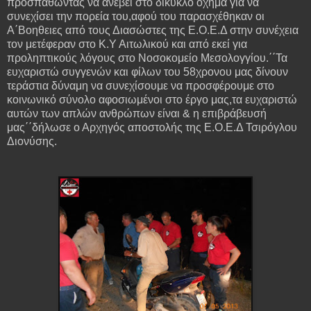
προσπαθώντας να ανέβει στο δίκυκλο όχημα για να
συνεχίσει την πορεία του,αφού του παρασχέθηκαν οι
Α΄Βοηθειες από τους Διασώστες της Ε.Ο.Ε.Δ στην συνέχεια
τον μετέφεραν στο Κ.Υ Αιτωλικού και από εκεί για
προληπτικούς λόγους στο Νοσοκομείο Μεσολογγίου.΄΄Τα
ευχαριστώ συγγενών και φίλων του 58χρονου μας δίνουν
τεράστια δύναμη να συνεχίσουμε να προσφέρουμε στο
κοινωνικό σύνολο αφοσιωμένοι στο έργο μας,τα ευχαριστώ
αυτών των απλών ανθρώπων είναι & η επιβράβευσή
μας΄΄δήλωσε ο Αρχηγός αποστολής της Ε.Ο.Ε.Δ Τσιρόγλου
Διονύσης.