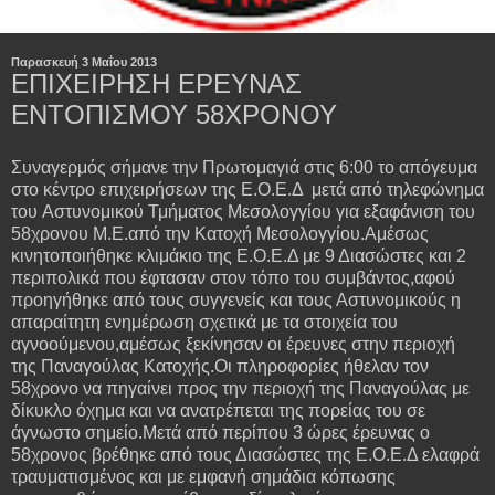
Παρασκευή 3 Μαΐου 2013
ΕΠΙΧΕΙΡΗΣΗ ΕΡΕΥΝΑΣ
ΕΝΤΟΠΙΣΜΟΥ 58ΧΡΟΝΟΥ
Συναγερμός σήμανε την Πρωτομαγιά στις 6:00 το απόγευμα
στο κέντρο επιχειρήσεων της Ε.Ο.Ε.Δ μετά από τηλεφώνημα
του Αστυνομικού Τμήματος Μεσολογγίου για εξαφάνιση του
58χρονου Μ.Ε.από την Κατοχή Μεσολογγίου.Αμέσως
κινητοποιήθηκε κλιμάκιο της Ε.Ο.Ε.Δ με 9 Διασώστες και 2
περιπολικά που έφτασαν στον τόπο του συμβάντος,αφού
προηγήθηκε από τους συγγενείς και τους Αστυνομικούς η
απαραίτητη ενημέρωση σχετικά με τα στοιχεία του
αγνοούμενου,αμέσως ξεκίνησαν οι έρευνες στην περιοχή
της Παναγούλας Κατοχής.Οι πληροφορίες ήθελαν τον
58χρονο να πηγαίνει προς την περιοχή της Παναγούλας με
δίκυκλο όχημα και να ανατρέπεται της πορείας του σε
άγνωστο σημείο.Μετά από περίπου 3 ώρες έρευνας ο
58χρονος βρέθηκε από τους Διασώστες της Ε.Ο.Ε.Δ ελαφρά
τραυματισμένος και με εμφανή σημάδια κόπωσης