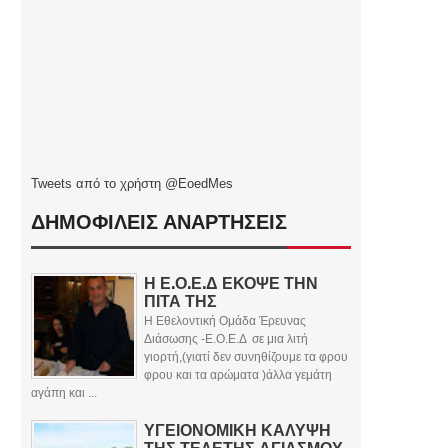
Tweets από το χρήστη @EoedMes
ΔΗΜΟΦΙΛΕΙΣ ΑΝΑΡΤΗΣΕΙΣ
Η Ε.Ο.Ε.Δ ΕΚΟΨΕ ΤΗΝ
ΠΙΤΑ ΤΗΣ
Η Εθελοντική Ομάδα Έρευνας
Διάσωσης -Ε.Ο.Ε.Δ σε μια λιτή
γιορτή,(γιατί δεν συνηθίζουμε τα φρου
φρου και τα αρώματα )άλλα γεμάτη
αγάπη και ...
ΥΓΕΙΟΝΟΜΙΚΗ ΚΑΛΥΨΗ
ΤΗΣ ΤΕΛΕΤΗΣ ΑΓΙΑΣΜΟΥ