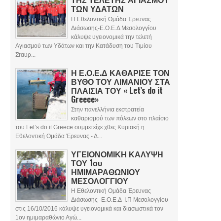
ΤΩΝ ΥΔΑΤΩΝ
Η Εθελοντική Ομάδα Έρευνας
Διάσωσης-Ε.Ο.Ε.Δ Μεσολογγίου
κάλυψε υγειονομικά την τελετή
Αγιασμού των Υδάτων και την Κατάδυση του Τιμίου
Σταυρ...
Η Ε.Ο.Ε.Δ ΚΑΘΑΡΙΣΕ ΤΟΝ
ΒΥΘΟ ΤΟΥ ΛΙΜΑΝΙΟΥ ΣΤΑ
ΠΛΑΙΣΙΑ ΤΟΥ « Let’s do it
Greece»
Στην πανελλήνια εκστρατεία
καθαρισμού των πόλεων στο πλαίσιο
του Let’s do it Greece συμμετείχε χθες Κυριακή η
Εθελοντική Ομάδα Έρευνας - Δ...
ΥΓΕΙΟΝΟΜΙΚΗ ΚΑΛΥΨΗ
ΤΟΥ 1ου
ΗΜΙΜΑΡΑΘΩΝΙΟΥ
ΜΕΣΟΛΟΓΓΙΟΥ
Η Εθελοντική Ομάδα Έρευνας
Διάσωσης -Ε.Ο.Ε.Δ Ι.Π Μεσολογγίου
στις 16/10/2016 κάλυψε υγειονομικά και διασωστικά τον
1ον ημιμαραθώνιο Αγώ...