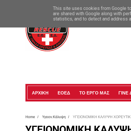
ΚΑΛΩΣ ΗΡΘΑΤΕ ΣΤΗΝ ΕΠΙΣΗΜΗ ΣΕΛΙΔΑ ΜΑΣ
This site uses cookies from Google to 
are shared with Google along with per
statistics, and to detect and address 
ΑΡΧΙΚΗ
ΕΟΕΔ
ΤΟ ΕΡΓΟ ΜΑΣ
ΓΙΝΕ
Home
/
Υγειον.Κάλυψη
/
ΥΓΕΙΟΝΟΜΙΚΗ ΚΑΛΥΨΗ ΧΟΡΕΥΤΙΚ
ΥΓΕΙΟΝΟΜΙΚΗ ΚΑΛΥΨ