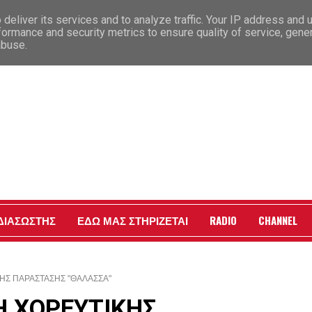
deliver its services and to analyze traffic. Your IP address and 
formance and security metrics to ensure quality of service, gen
abuse.
Γ
 ΔΙΑΣΩΣΤΗΣ
ΕΔΩ ΜΑΣ ΣΤΗΡΙΖΕΤΑΙ
RADIO
CHANNEL
ΗΣ ΠΑΡΑΣΤΑΣΗΣ "ΘΑΛΑΣΣΑ"
Η ΧΟΡΕΥΤΙΚΗΣ