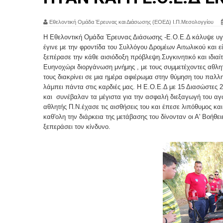
Εθελοντική Ομάδα Έρευνας και Διάσωσης (ΕΟΕΔ) Ι.Π.Μεσολογγίου
Η Εθελοντική Ομάδα Έρευνας Διάσωσης -Ε.Ο.Ε.Δ κάλυψε 
έγινε με την φροντίδα του Συλλόγου Δρομέων Αιτωλικού και 
ξεπέρασε την κάθε αισιόδοξη πρόβλεψη.Συγκινητικό και ιδια
Ευηνοχώρι διοργάνωση μνήμης , με τους συμμετέχοντες αθλητέ
τους διακρίνει σε μια ημέρα αφιέρωμα στην θύμηση του παλλ
λάμπει πάντα στις καρδιές μας. Η Ε.Ο.Ε.Δ με 15 Διασώστες 
και συνέβαλαν τα μέγιστα για την ασφαλή διεξαγωγή του α
αθλητής Π.Ν.έχασε τις αισθήσεις του και έπεσε λιπόθυμος κ
καθ'ολη την διάρκεια της μετάβασης του δίνονταν οι Α' Βοήθ
ξεπεράσει τον κίνδυνο.