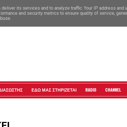
deliver its services and to analyze traffic. Your IP address and 
formance and security metrics to ensure quality of service, gen
abuse.
Γ
 ΔΙΑΣΩΣΤΗΣ
ΕΔΩ ΜΑΣ ΣΤΗΡΙΖΕΤΑΙ
RADIO
CHANNEL
ΕΙ