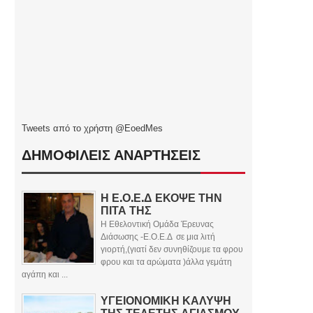
Tweets από το χρήστη @EoedMes
ΔΗΜΟΦΙΛΕΙΣ ΑΝΑΡΤΗΣΕΙΣ
Η Ε.Ο.Ε.Δ ΕΚΟΨΕ ΤΗΝ
ΠΙΤΑ ΤΗΣ
Η Εθελοντική Ομάδα Έρευνας
Διάσωσης -Ε.Ο.Ε.Δ σε μια λιτή
γιορτή,(γιατί δεν συνηθίζουμε τα φρου
φρου και τα αρώματα )άλλα γεμάτη
αγάπη και ...
ΥΓΕΙΟΝΟΜΙΚΗ ΚΑΛΥΨΗ
ΤΗΣ ΤΕΛΕΤΗΣ ΑΓΙΑΣΜΟΥ