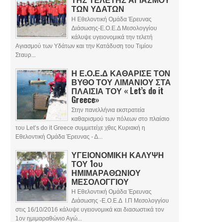
ΤΩΝ ΥΔΑΤΩΝ
Η Εθελοντική Ομάδα Έρευνας
Διάσωσης-Ε.Ο.Ε.Δ Μεσολογγίου
κάλυψε υγειονομικά την τελετή
Αγιασμού των Υδάτων και την Κατάδυση του Τιμίου
Σταυρ...
Η Ε.Ο.Ε.Δ ΚΑΘΑΡΙΣΕ ΤΟΝ
ΒΥΘΟ ΤΟΥ ΛΙΜΑΝΙΟΥ ΣΤΑ
ΠΛΑΙΣΙΑ ΤΟΥ « Let’s do it
Greece»
Στην πανελλήνια εκστρατεία
καθαρισμού των πόλεων στο πλαίσιο
του Let’s do it Greece συμμετείχε χθες Κυριακή η
Εθελοντική Ομάδα Έρευνας - Δ...
ΥΓΕΙΟΝΟΜΙΚΗ ΚΑΛΥΨΗ
ΤΟΥ 1ου
ΗΜΙΜΑΡΑΘΩΝΙΟΥ
ΜΕΣΟΛΟΓΓΙΟΥ
Η Εθελοντική Ομάδα Έρευνας
Διάσωσης -Ε.Ο.Ε.Δ Ι.Π Μεσολογγίου
στις 16/10/2016 κάλυψε υγειονομικά και διασωστικά τον
1ον ημιμαραθώνιο Αγώ...