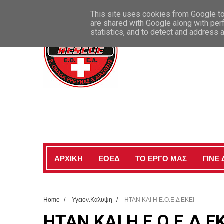
ΚΑΛΩΣ ΗΡΘΑΤΕ ΣΤΗΝ ΕΠΙΣΗΜΗ ΣΕΛΙΔΑ ΜΑΣ
This site uses cookies from Google to 
are shared with Google along with per
statistics, and to detect and address 
ΑΡΧΙΚΗ
ΕΟΕΔ
ΤΟ ΕΡΓΟ ΜΑΣ
ΓΙΝΕ
Home
/
Υγειον.Κάλυψη
/
ΗΤΑΝ ΚΑΙ Η Ε.Ο.Ε.Δ ΕΚΕΙ
ΗΤΑΝ ΚΑΙ Η Ε.Ο.Ε.Δ ΕΚ