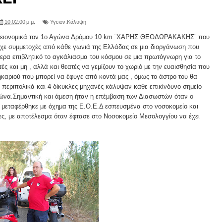
10:02:00 μ.μ.
Υγειον.Κάλυψη
υγειονομικά τον 1ο Αγώνα Δρόμου 10 km ¨ΧΑΡΗΣ ΘΕΟΔΩΡΑΚΑΚΗΣ¨ που
είχε συμμετοχές από κάθε γωνιά της Ελλάδας σε μια διοργάνωση που
ίτερα επιβλητικό το αγκάλιασμα του κόσμου σε μια πρωτόγνωρη για το
ς και μη , αλλά και θεατές να γεμίζουν το χωριό με την ευαισθησία που
ηκαριού που μπορεί να έφυγε από κοντά μας , όμως το άστρο του θα
2 περιπολικά και 4 δίκυκλες μηχανές κάλυψαν κάθε επικίνδυνο σημείο
γώνα.Σημαντική και άμεση ήταν η επέμβαση των Διασωστών όταν ο
αι μεταφέρθηκε με όχημα της Ε.Ο.Ε.Δ εσπευσμένα στο νοσοκομείο και
ειες, με αποτέλεσμα όταν έφτασε στο Νοσοκομείο Μεσολογγίου να έχει