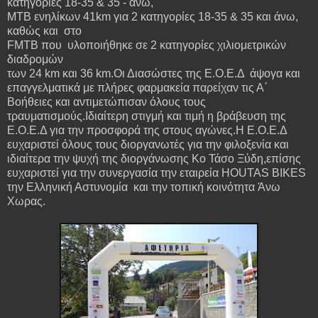
κατηγορίες 18-35 & 35 - άνω,
MTB ενηλίκων 41km για 2 κατηγορίες 18-35 & 35 και άνω,
καθώς και στο
FMTB που υλοποιήθηκε σε 2 κατηγορίες χιλιομετρικών
διαδρομών
των 24 km και 36 km.Οι Διασώστες της Ε.Ο.Ε.Δ άψογα και
επαγγελματικά με πλήρες φαρμακεία παρείχαν τις Α΄
Βοήθειες και αντιμετώπισαν όλους τους
τραυματισμούς.Ιδιαίτερη στιγμή και τιμή η βράβευση της
Ε.Ο.Ε.Δ για την προσφορά της στους αγώνες.Η Ε.Ο.Ε.Δ
ευχαριστεί όλους τους διοργανωτές για την φιλοξενία και
ιδιαίτερα την ψυχή της διοργάνωσης Κο Τάσο Ξύδη,επίσης
ευχαριστεί για την συνεργασία την εταιρεία HOUTAS BIKES
την Ελληνική Αστυνομία και την τοπική κοινότητα Άνω
Χωρας.