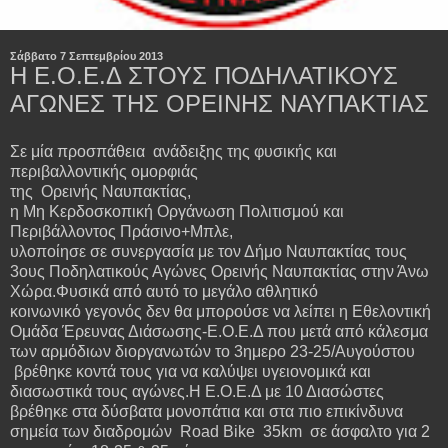
Σάββατο 7 Σεπτεμβρίου 2013
Η Ε.Ο.Ε.Δ ΣΤΟΥΣ ΠΟΔΗΛΑΤΙΚΟΥΣ
ΑΓΩΝΕΣ ΤΗΣ ΟΡΕΙΝΗΣ ΝΑΥΠΑΚΤΙΑΣ
Σε μία προσπάθεια ανάδειξης της φυσικής και
περιβαλλοντικής ομορφιάς
της Ορεινής Ναυπακτίας,
η Μη Κερδοσκοπική Οργάνωση Πολιτισμού και
Περιβάλλοντος Πράσινο+Μπλε,
υλοποίησε σε συνεργασία με τον Δήμο Ναυπακτίας τους
3ους Ποδηλατικούς Αγώνες Ορεινής Ναυπακτίας στην Άνω
Χώρα.Φυσικά από αυτό το μεγάλο αθλητικό
κοινωνικό γεγονός δεν θα μπορούσε να λείπει η Εθελοντική
Ομάδα Έρευνας Διάσωσης-Ε.Ο.Ε.Δ που μετά από κάλεσμα
των αρμόδιων διοργανωτών το 3ημερο 23-25/Αυγούστου
βρέθηκε κοντά τους για να καλύψει υγειονομικά και
διασωστικά τους αγώνες.Η Ε.Ο.Ε.Δ με 10 Διασώστες
βρέθηκε στα δύσβατα μονοπάτια και στα πιο επικίνδυνα
σημεία των διαδρομών Road Bike 35km σε άσφαλτο για 2