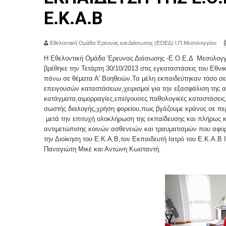
Ε.Κ.Α.Β
Εθελοντική Ομάδα Έρευνας και Διάσωσης (ΕΟΕΔ) Ι.Π.Μεσολογγίου
Η Εθελοντική Ομάδα Έρευνας Διάσωσης -Ε.Ο.Ε.Δ Μεσολογγίο
βρέθηκε την Τετάρτη 30/10/2013 στις εγκαταστάσεις του Εθ
πάνω σε θέματα Α' Βοηθειών.Τα μέλη εκπαιδεύτηκαν τόσο σε
επειγουσών καταστάσεων,χειρισμοί για την εξασφάλιση της
κατάγματα,αιμορραγίες,επείγουσες παθολογικές καταστάσει
σωστής διαλογής,χρήση φορείου,πως βγάζουμε κράνος σε περ
μετά την επιτυχή ολοκλήρωση της εκπαίδευσης και πλήρως κ
αντιμετώπισης κοινών ασθενειών και τραυματισμών που αφορο
την Διοίκηση του Ε.Κ.Α.Β,τον Εκπαιδευτή Ιατρό του Ε.Κ.Α.Β
Παναγιώτη Μικέ και Αντώνη Κωσταντή.