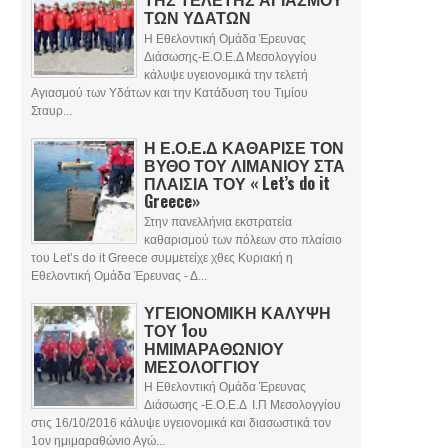
ΤΩΝ ΥΔΑΤΩΝ
Η Εθελοντική Ομάδα Έρευνας
Διάσωσης-Ε.Ο.Ε.Δ Μεσολογγίου
κάλυψε υγειονομικά την τελετή
Αγιασμού των Υδάτων και την Κατάδυση του Τιμίου
Σταυρ...
Η Ε.Ο.Ε.Δ ΚΑΘΑΡΙΣΕ ΤΟΝ
ΒΥΘΟ ΤΟΥ ΛΙΜΑΝΙΟΥ ΣΤΑ
ΠΛΑΙΣΙΑ ΤΟΥ « Let’s do it
Greece»
Στην πανελλήνια εκστρατεία
καθαρισμού των πόλεων στο πλαίσιο
του Let’s do it Greece συμμετείχε χθες Κυριακή η
Εθελοντική Ομάδα Έρευνας - Δ...
ΥΓΕΙΟΝΟΜΙΚΗ ΚΑΛΥΨΗ
ΤΟΥ 1ου
ΗΜΙΜΑΡΑΘΩΝΙΟΥ
ΜΕΣΟΛΟΓΓΙΟΥ
Η Εθελοντική Ομάδα Έρευνας
Διάσωσης -Ε.Ο.Ε.Δ Ι.Π Μεσολογγίου
στις 16/10/2016 κάλυψε υγειονομικά και διασωστικά τον
1ον ημιμαραθώνιο Αγώ...