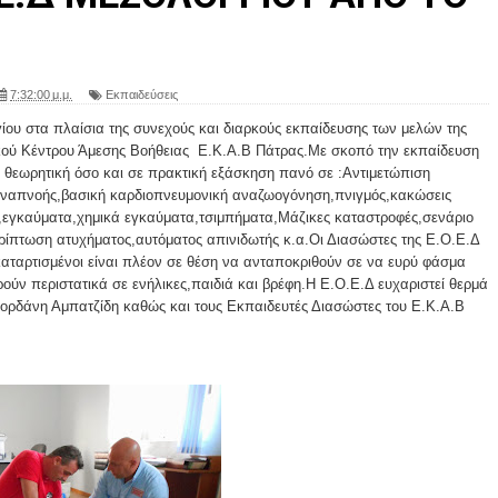
7:32:00 μ.μ.
Εκπαιδεύσεις
υ στα πλαίσια της συνεχούς και διαρκούς εκπαίδευσης των μελών της
νικού Κέντρου Άμεσης Βοήθειας Ε.Κ.Α.Β Πάτρας.Με σκοπό την εκπαίδευση
 θεωρητική όσο και σε πρακτική εξάσκηση πανό σε :Αντιμετώπιση
 αναπνοής,βασική καρδιοπνευμονική αναζωογόνηση,πνιγμός,κακώσεις
ς,εγκαύματα,χημικά εγκαύματα,τσιμπήματα,Μάζικες καταστροφές,σενάριο
ίπτωση ατυχήματος,αυτόματος απινιδωτής κ.α.Οι Διασώστες της Ε.Ο.Ε.Δ
αταρτισμένοι είναι πλέον σε θέση να ανταποκριθούν σε να ευρύ φάσμα
ύν περιστατικά σε ενήλικες,παιδιά και βρέφη.Η Ε.Ο.Ε.Δ ευχαριστεί θερμά
 Ιορδάνη Αμπατζίδη καθώς και τους Εκπαιδευτές Διασώστες του Ε.Κ.Α.Β