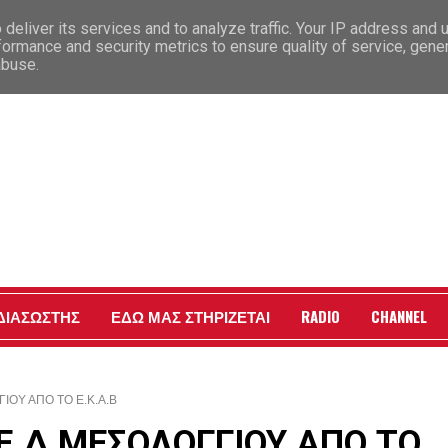
deliver its services and to analyze traffic. Your IP address and 
formance and security metrics to ensure quality of service, gen
abuse.
Γ
 ΔΙΑΣΩΣΤΗΣ
ΕΔΩ ΜΑΣ ΣΤΗΡΙΖΕΤΑΙ
RADIO
CHANNEL
ΙΟΥ ΑΠΟ ΤΟ Ε.Κ.Α.Β
.Ε.Δ ΜΕΣΟΛΟΓΓΙΟΥ ΑΠΟ ΤΟ