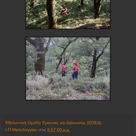
Εθελοντική Ομάδα Έρευνας και Διάσωσης (ΕΟΕΔ)
Ι.Π.Μεσολογγίου
στις
6:57:00 μ.μ.