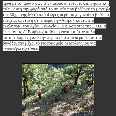
πρωί με το πρώτο φως της ημέρας οι έρευνες ξεκίνησαν και
πάλι .Αυτή την φορά από το σημείο που βρέθηκε το μαντήλι
της 80χρονης.Μετά από 4 ώρες περίπου ,η
γυναίκα βρέθηκε
ευτυχώς ζωντανή στην περιοχή «Άνερα» κοντά στο
εκκλησάκι του Αγίου Γεωργίου.Οι Διασώστες της Ε.Ο.Ε.Δ
έδωσαν τις Α' Βοήθειες καθώς η γυναίκα ήταν πολύ
καταβεβλημένη από την περιπέτεια που πέρασε και την
συνόδευσαν μέχρι το Νοσοκομείο Μεσολογγίου για
περαιτέρω εξετάσεις