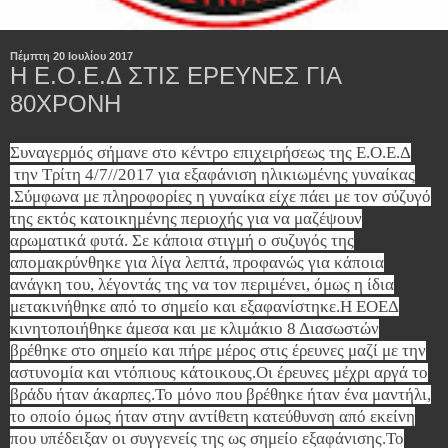
Πέμπτη 20 Ιουλίου 2017
Η Ε.Ο.Ε.Δ ΣΤΙΣ ΕΡΕΥΝΕΣ ΓΙΑ
80ΧΡΟΝΗ
Συναγερμός σήμανε στο κέντρο επιχειρήσεως της Ε.Ο.Ε.Δ
την Τρίτη 4/7//2017 για εξαφάνιση ηλικιωμένης γυναίκας
.Σύμφωνα με πληροφορίες η γυναίκα είχε πάει με τον σύζυγό
της εκτός κατοικημένης περιοχής για να μαζέψουν
αρωματικά φυτά. Σε κάποια στιγμή ο συζυγός της
απομακρύνθηκε για λίγα λεπτά, προφανώς για κάποια
ανάγκη του, λέγοντάς της να τον περιμένει, όμως η ίδια
μετακινήθηκε από το σημείο και εξαφανίστηκε.Η ΕΟΕΔ
κινητοποιήθηκε άμεσα και με κλιμάκιο 8 Διασωστών
βρέθηκε στο σημείο και πήρε μέρος στις έρευνες μαζί με την
αστυνομία και ντόπιους κάτοικους.Οι έρευνες μέχρι αργά το
βράδυ ήταν άκαρπες.
Το μόνο που βρέθηκε ήταν ένα μαντήλι,
το οποίο όμως ήταν στην αντίθετη κατεύθυνση από εκείνη
που υπέδειξαν οι συγγενείς της ως σημείο εξαφάνισης.Το