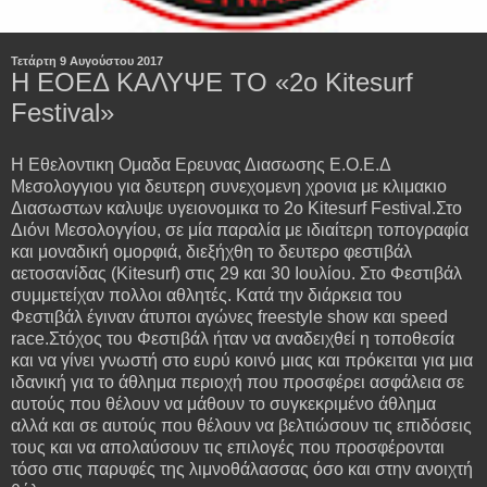
Τετάρτη 9 Αυγούστου 2017
Η ΕΟΕΔ ΚΑΛΥΨΕ ΤΟ «2ο Kitesurf
Festival»
Η Εθελοντικη Ομαδα Ερευνας Διασωσης Ε.Ο.Ε.Δ
Μεσολογγιου για δευτερη συνεχομενη χρονια με κλιμακιο
Διασωστων καλυψε υγειονομικα το 2ο Kitesurf Festival.Στο
Διόνι Μεσολογγίου, σε μία παραλία με ιδιαίτερη τοπογραφία
και μοναδική ομορφιά, διεξήχθη το δευτερο φεστιβάλ
αετοσανίδας (Kitesurf) στις 29 και 30 Ιουλίου. Στο Φεστιβάλ
συμμετείχαν πολλοι αθλητές. Κατά την διάρκεια του
Φεστιβάλ έγιναν άτυποι αγώνες freestyle show και speed
race.Στόχος του Φεστιβάλ ήταν να αναδειχθεί η τοποθεσία
και να γίνει γνωστή στο ευρύ κοινό μιας και πρόκειται για μια
ιδανική για το άθλημα περιοχή που προσφέρει ασφάλεια σε
αυτούς που θέλουν να μάθουν το συγκεκριμένο άθλημα
αλλά και σε αυτούς που θέλουν να βελτιώσουν τις επιδόσεις
τους και να απολαύσουν τις επιλογές που προσφέρονται
τόσο στις παρυφές της λιμνοθάλασσας όσο και στην ανοιχτή