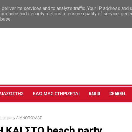
deliver its services and to analyze traffic. Your IP address and 
formance and security metrics to ensure quality of service, gen
abuse.
 ΔΙΑΣΩΣΤΗΣ
ΕΔΩ ΜΑΣ ΣΤΗΡΙΖΕΤΑΙ
RADIO
CHANNEL
ach party ΛΙΜΝΟΠΟΥΛΑΣ
ΚΑΙ ΣΤΟ beach party