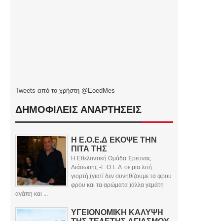
Tweets από το χρήστη @EoedMes
ΔΗΜΟΦΙΛΕΙΣ ΑΝΑΡΤΗΣΕΙΣ
Η Ε.Ο.Ε.Δ ΕΚΟΨΕ ΤΗΝ
ΠΙΤΑ ΤΗΣ
Η Εθελοντική Ομάδα Έρευνας
Διάσωσης -Ε.Ο.Ε.Δ σε μια λιτή
γιορτή,(γιατί δεν συνηθίζουμε τα φρου
φρου και τα αρώματα )άλλα γεμάτη
αγάπη και ...
ΥΓΕΙΟΝΟΜΙΚΗ ΚΑΛΥΨΗ
ΤΗΣ ΤΕΛΕΤΗΣ ΑΓΙΑΣΜΟΥ