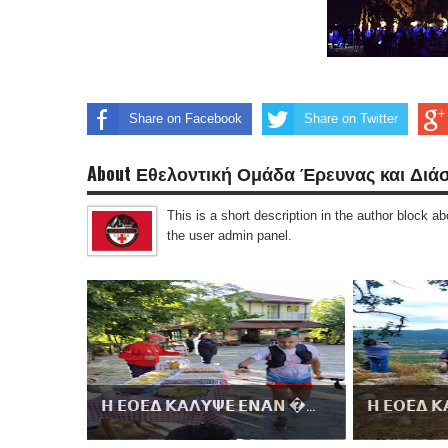
Share on Facebook
Share on Twitter
About Εθελοντική Ομάδα Έρευνας και Διά
This is a short description in the author block abo
the user admin panel.
𝝜 𝝚𝝤𝝚𝝙 𝝟𝝖𝝠𝝪𝝭𝝚 𝝚𝝢𝝖𝝢 ...
𝝜 𝝚𝝤𝝚𝝙 𝝟