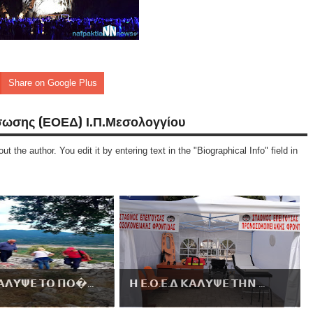
Share on Google Plus
σωσης (ΕΟΕΔ) Ι.Π.Μεσολογγίου
ut the author. You edit it by entering text in the "Biographical Info" field in
𝝖𝝠𝝪𝝭𝝚 𝝩𝝤 𝝥𝝤...
𝝜 𝝚.𝝤.𝝚.𝝙 𝝟𝝖𝝠𝝪𝝭𝝚 𝝩𝝜𝝢 ...