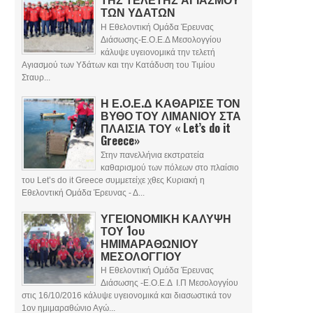
ΤΩΝ ΥΔΑΤΩΝ
Η Εθελοντική Ομάδα Έρευνας
Διάσωσης-Ε.Ο.Ε.Δ Μεσολογγίου
κάλυψε υγειονομικά την τελετή
Αγιασμού των Υδάτων και την Κατάδυση του Τιμίου
Σταυρ...
Η Ε.Ο.Ε.Δ ΚΑΘΑΡΙΣΕ ΤΟΝ
ΒΥΘΟ ΤΟΥ ΛΙΜΑΝΙΟΥ ΣΤΑ
ΠΛΑΙΣΙΑ ΤΟΥ « Let’s do it
Greece»
Στην πανελλήνια εκστρατεία
καθαρισμού των πόλεων στο πλαίσιο
του Let’s do it Greece συμμετείχε χθες Κυριακή η
Εθελοντική Ομάδα Έρευνας - Δ...
ΥΓΕΙΟΝΟΜΙΚΗ ΚΑΛΥΨΗ
ΤΟΥ 1ου
ΗΜΙΜΑΡΑΘΩΝΙΟΥ
ΜΕΣΟΛΟΓΓΙΟΥ
Η Εθελοντική Ομάδα Έρευνας
Διάσωσης -Ε.Ο.Ε.Δ Ι.Π Μεσολογγίου
στις 16/10/2016 κάλυψε υγειονομικά και διασωστικά τον
1ον ημιμαραθώνιο Αγώ...