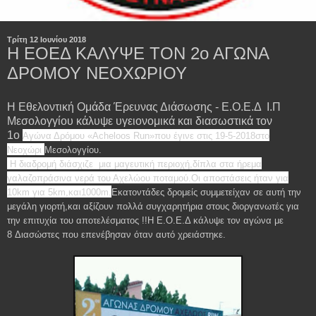
Τρίτη 12 Ιουνίου 2018
Η ΕΟΕΔ ΚΑΛΥΨΕ ΤΟΝ 2ο ΑΓΩΝΑ
ΔΡΟΜΟΥ ΝΕΟΧΩΡΙΟΥ
Η Εθελοντική Ομάδα Έρευνας Διάσωσης - Ε.Ο.Ε.Δ Ι.Π
Μεσολογγίου κάλυψε υγειονομικά και διασωστικά τον
1ο
Αγώνα Δρόμου «Acheloos Run»που έγινε στις 19-5-2018στο
Νεοχώρι
Μεσολογγίου.
Η διαδρομή διάσχιζε μια μαγευτική περιοχή,
δίπλα στα ήρεμα
γαλαζοπράσινα νερά του Αχελώου ποταμού.Οι αποστάσεις ήταν για
10km για 5km,και1000m.
Εκατοντάδες δρομείς συμμετείχαν σε αυτή την
μεγάλη γιορτή,και αξίζουν πολλά συγχαρητήρια στους διοργανωτές για
την επιτυχία του αποτελέσματος !!Η Ε.Ο.Ε.Δ κάλυψε τον αγώνα με
8 Διασώστες που επενέβησαν όταν αυτό χρειάστηκε.