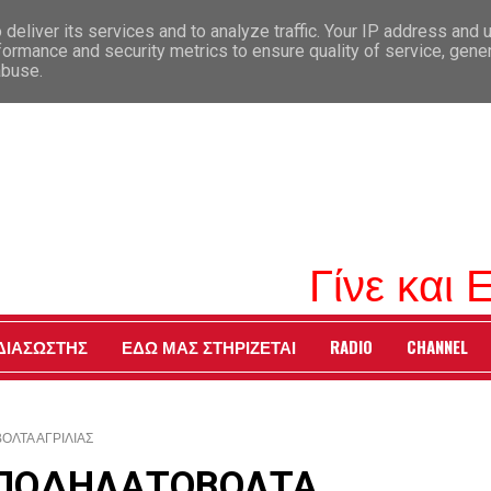
deliver its services and to analyze traffic. Your IP address and 
formance and security metrics to ensure quality of service, gen
abuse.
Γίνε και Εσ
 ΔΙΑΣΩΣΤΗΣ
ΕΔΩ ΜΑΣ ΣΤΗΡΙΖΕΤΑΙ
RADIO
CHANNEL
ΛΤΑ ΑΓΡΙΛΙΑΣ
 ΠΟΔΗΛΑΤΟΒΟΛΤΑ