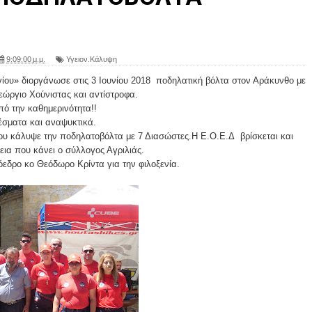
9:09:00 μ.μ.
Υγειον.Κάλυψη
γίου» διοργάνωσε στις 3 Ιουνίου 2018 ποδηλατική βόλτα στον Αράκυνθο με
Γεώργιο Χούνιστας και αντίστροφα.
ό την καθημερινότητα!!
έσματα και αναψυκτικά.
υ κάλυψε την ποδηλατοβόλτα με 7 Διασώστες.Η Ε.Ο.Ε.Δ βρίσκεται και
εια που κάνει ο σύλλογος Αγριλιάς.
όεδρο κο Θεόδωρο Κρίντα για την φιλοξενία.