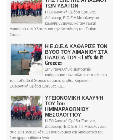
ΤΩΝ ΥΔΑΤΩΝ
Η Εθελοντική Ομάδα Έρευνας
Διάσωσης-Ε.Ο.Ε.Δ Μεσολογγίου
κάλυψε υγειονομικά την τελετή
Αγιασμού των Υδάτων και την Κατάδυση του Τιμίου
Σταυρ...
Η Ε.Ο.Ε.Δ ΚΑΘΑΡΙΣΕ ΤΟΝ
ΒΥΘΟ ΤΟΥ ΛΙΜΑΝΙΟΥ ΣΤΑ
ΠΛΑΙΣΙΑ ΤΟΥ « Let’s do it
Greece»
Στην πανελλήνια εκστρατεία
καθαρισμού των πόλεων στο πλαίσιο
του Let’s do it Greece συμμετείχε χθες Κυριακή η
Εθελοντική Ομάδα Έρευνας - Δ...
ΥΓΕΙΟΝΟΜΙΚΗ ΚΑΛΥΨΗ
ΤΟΥ 1ου
ΗΜΙΜΑΡΑΘΩΝΙΟΥ
ΜΕΣΟΛΟΓΓΙΟΥ
Η Εθελοντική Ομάδα Έρευνας
Διάσωσης -Ε.Ο.Ε.Δ Ι.Π Μεσολογγίου
στις 16/10/2016 κάλυψε υγειονομικά και διασωστικά τον
1ον ημιμαραθώνιο Αγώ...