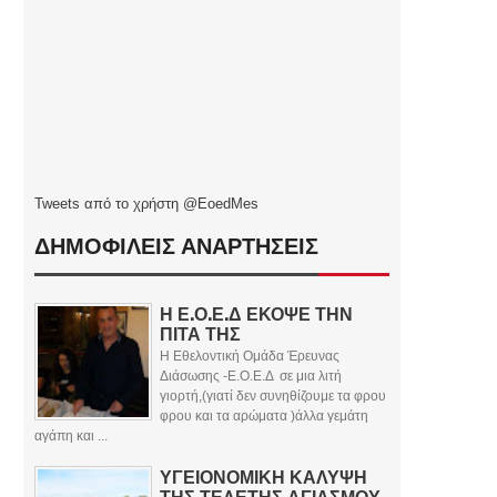
Tweets από το χρήστη @EoedMes
ΔΗΜΟΦΙΛΕΙΣ ΑΝΑΡΤΗΣΕΙΣ
Η Ε.Ο.Ε.Δ ΕΚΟΨΕ ΤΗΝ
ΠΙΤΑ ΤΗΣ
Η Εθελοντική Ομάδα Έρευνας
Διάσωσης -Ε.Ο.Ε.Δ σε μια λιτή
γιορτή,(γιατί δεν συνηθίζουμε τα φρου
φρου και τα αρώματα )άλλα γεμάτη
αγάπη και ...
ΥΓΕΙΟΝΟΜΙΚΗ ΚΑΛΥΨΗ
ΤΗΣ ΤΕΛΕΤΗΣ ΑΓΙΑΣΜΟΥ