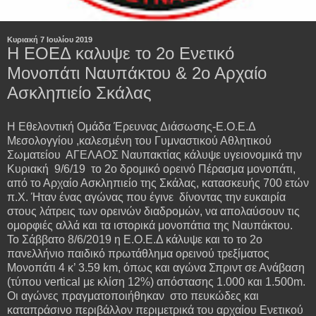
Κυριακή 7 Ιουλίου 2019
Η ΕΟΕΔ καλυψε το 2ο Ενετικό
Μονοπάτι Ναυπάκτου & 2ο Αρχαίο
Ασκληπιείο Σκάλας
Η Εθελοντική Ομάδα Έρευνας Διάσωσης-Ε.Ο.Ε.Δ
Μεσολογγίου ,καλεσμένη του Γυμναστικού Αθλητικού
Σωματείου ΑΓΕΛΑΟΣ Ναυπακτίας κάλυψε υγειονομικά την
Κυριακή 9/6/19 το 2ο δρομικό ορεινό Πέρασμα μονοπάτι,
από το Αρχαίο Ασκληπιείο της Σκάλας, κατασκευής 700 ετών
π.Χ. Ήταν ένας αγώνας που έγινε δίνοντας την ευκαιρία
στους λάτρεις των ορεινών διαδρομών, να απολαύσουν τις
ομορφιές αλλά και τα ιστορικά μονοπάτια της Ναυπάκτου.
Το Σάββατο 8/6/2019 η Ε.Ο.Ε.Δ κάλυψε και το το 2ο
πανελλήνιο παιδικό πρωτάθλημα ορεινού τρεξίματος
Μονοπάτι 4 κ’ 3.59 km, όπως και αγώνα Σπριντ σε Ανάβαση
(τύπου vertical με κλίση 12%) απόστασης 1.000 και 1.500m.
Οι αγώνες πραγματοποιήθηκαν στο πευκώδες και
καταπράσινο περιβάλλον περιμετρικά του αρχαίου Ενετικού