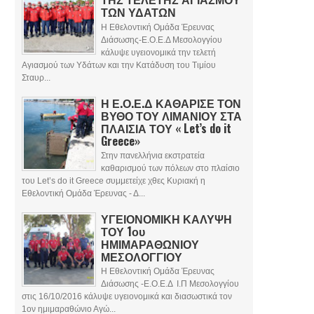
ΤΩΝ ΥΔΑΤΩΝ
Η Εθελοντική Ομάδα Έρευνας
Διάσωσης-Ε.Ο.Ε.Δ Μεσολογγίου
κάλυψε υγειονομικά την τελετή
Αγιασμού των Υδάτων και την Κατάδυση του Τιμίου
Σταυρ...
Η Ε.Ο.Ε.Δ ΚΑΘΑΡΙΣΕ ΤΟΝ
ΒΥΘΟ ΤΟΥ ΛΙΜΑΝΙΟΥ ΣΤΑ
ΠΛΑΙΣΙΑ ΤΟΥ « Let’s do it
Greece»
Στην πανελλήνια εκστρατεία
καθαρισμού των πόλεων στο πλαίσιο
του Let’s do it Greece συμμετείχε χθες Κυριακή η
Εθελοντική Ομάδα Έρευνας - Δ...
ΥΓΕΙΟΝΟΜΙΚΗ ΚΑΛΥΨΗ
ΤΟΥ 1ου
ΗΜΙΜΑΡΑΘΩΝΙΟΥ
ΜΕΣΟΛΟΓΓΙΟΥ
Η Εθελοντική Ομάδα Έρευνας
Διάσωσης -Ε.Ο.Ε.Δ Ι.Π Μεσολογγίου
στις 16/10/2016 κάλυψε υγειονομικά και διασωστικά τον
1ον ημιμαραθώνιο Αγώ...