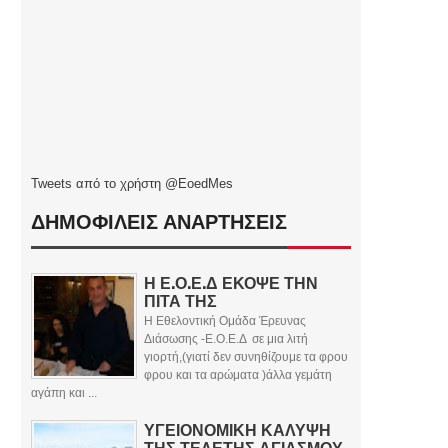
Tweets από το χρήστη @EoedMes
ΔΗΜΟΦΙΛΕΙΣ ΑΝΑΡΤΗΣΕΙΣ
Η Ε.Ο.Ε.Δ ΕΚΟΨΕ ΤΗΝ
ΠΙΤΑ ΤΗΣ
Η Εθελοντική Ομάδα Έρευνας
Διάσωσης -Ε.Ο.Ε.Δ σε μια λιτή
γιορτή,(γιατί δεν συνηθίζουμε τα φρου
φρου και τα αρώματα )άλλα γεμάτη
αγάπη και ...
ΥΓΕΙΟΝΟΜΙΚΗ ΚΑΛΥΨΗ
ΤΗΣ ΤΕΛΕΤΗΣ ΑΓΙΑΣΜΟΥ