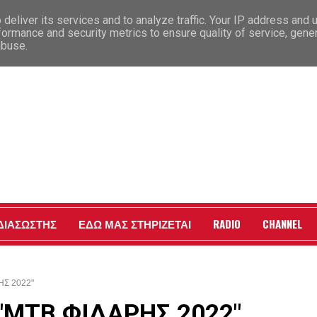
deliver its services and to analyze traffic. Your IP address and 
formance and security metrics to ensure quality of service, gen
abuse.
 ΔΙΑΣΩΣΤΗΣ
ΕΔΩ ΜΑΣ ΣΤΗΡΙΖΕΤΑΙ
RADIO
CHANNEL
ΗΣ 2022"
 "ΜΤΒ ΦΙΔΑΡΗΣ 2022"