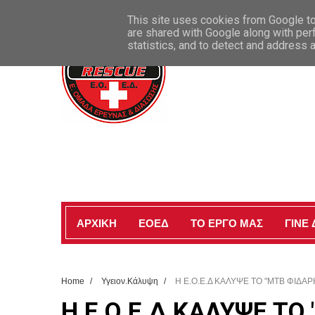
ΚΑΛΩΣ ΗΡΘΑΤΕ ΣΤΗΝ ΕΠΙΣΗΜΗ ΣΕΛΙΔΑ ΜΑΣ
This site uses cookies from Google to 
are shared with Google along with per
statistics, and to detect and address 
ΑΡΧΙΚΗ
ΕΟΕΔ
ΤΟ ΕΡΓΟ ΜΑΣ
ΓΙΝΕ
Home
/
Υγειον.Κάλυψη
/
Η Ε.Ο.Ε.Δ ΚΑΛΥΨΕ ΤΟ "ΜΤΒ ΦΙΔΑΡ
Η Ε.Ο.Ε.Δ ΚΑΛΥΨΕ ΤΟ