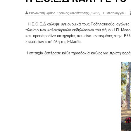
Εθελοντική Ομάδα Έρευνας και Διάσωσης (ΕΟΕΔ) Ι.Π.Μεσολογγίου
Η Ε.Ο.Ε.Δ κάλυψε υγειονομικά τους Ποδηλατικούς αγώνες
πλαίσιο των καλοκαιρινών εκδηλώσεων του Δήμου Ι.Π. Μεσολ
και open/sportive κατηγορίες που είναι ενταγμένες στην Ε
Σωματείων από όλη της Ελλάδα.
Η επιτυχία ξεπέρασε κάθε προσδοκία καθώς για πρώτη φορά