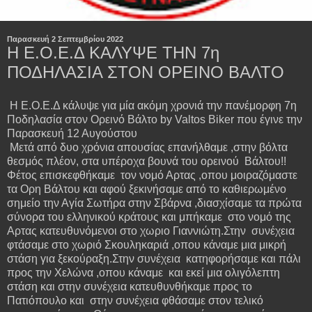
Παρασκευή 2 Σεπτεμβρίου 2022
Η Ε.Ο.Ε.Δ ΚΑΛΥΨΕ ΤΗΝ 7η
ΠΟΔΗΛΑΣΙΑ ΣΤΟΝ ΟΡΕΙΝΟ ΒΑΛΤΟ
Η Ε.Ο.Ε.Δ κάλυψε για μία ακόμη χρονιά την πανέμορφη 7η
Ποδηλασία στον Ορεινό Βάλτο by Valtos Biker που έγινε την
Παρασκευή 12 Αυγούστου
Μετά από δυο χρόνια απουσίας επανήλθαμε ,στην βόλτα
θεσμός πλέον, στα υπέροχα βουνά του ορεινού Βάλτου!!
Φέτος επισκεφθήκαμε τον νομό Αρτας ,οπου μοιραζόμαστε
τα Ορη Βάλτου και αφού ξεκινήσαμε από το καθιερωμένο
σημείο την Αγία Σωτήρα στην Σβάρνα ,διασχίσαμε τα πρώτα
σύνορα του ελληνικού κράτους και μπήκαμε στο νομό της
Αρτας κατευθυνόμενοι στο χωριο Γιαννιώτη.Στην συνέχεια
φτάσαμε στο χωριό Σκουληκαριά ,οπου κάναμε μια μικρή
στάση για ξεκούραξη.Στην συνέχεια κατηφορήσαμε και πάλι
προς την Χελώνα ,οπου κάναμε και εκεί μια ολιγόλεπτη
στάση και στην συνέχεια κατευθυνθήκαμε προς το
Πατιόπουλο και στην συνέχεια φθάσαμε στον τελικό