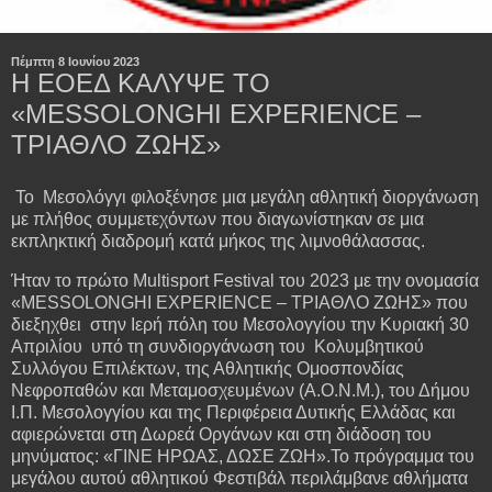
Πέμπτη 8 Ιουνίου 2023
Η ΕΟΕΔ ΚΑΛΥΨΕ ΤΟ
«MESSOLONGHI EXPERIENCE –
ΤΡΙΑΘΛΟ ΖΩΗΣ»
Το Μεσολόγγι φιλοξένησε μια μεγάλη αθλητική διοργάνωση
με πλήθος συμμετεχόντων που διαγωνίστηκαν σε μια
εκπληκτική διαδρομή κατά μήκος της λιμνοθάλασσας.
Ήταν το πρώτο Multisport Festival του 2023 με την ονομασία
«MESSOLONGHI EXPERIENCE – ΤΡΙΑΘΛΟ ΖΩΗΣ» που
διεξηχθει στην Ιερή πόλη του Μεσολογγίου την Κυριακή 30
Απριλίου υπό τη συνδιοργάνωση του Κολυμβητικού
Συλλόγου Επιλέκτων, της Αθλητικής Ομοσπονδίας
Νεφροπαθών και Μεταμοσχευμένων (Α.Ο.Ν.Μ.), του Δήμου
Ι.Π. Μεσολογγίου και της Περιφέρεια Δυτικής Ελλάδας και
αφιερώνεται στη Δωρεά Οργάνων και στη διάδοση του
μηνύματος: «ΓΙΝΕ ΗΡΩΑΣ, ΔΩΣΕ ΖΩΗ».Το πρόγραμμα του
μεγάλου αυτού αθλητικού Φεστιβάλ περιλάμβανε αθλήματα