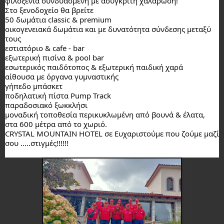
φιλοξενία συνδυασμένη με ασύγκριτη χαλάρωση!
Στο ξενοδοχείο θα βρείτε
50 δωμάτια classic & premium
οικογενειακά δωμάτια και με δυνατότητα σύνδεσης μεταξύ
τους
εστιατόριο & cafe - bar
εξωτερική πισίνα & pool bar
εσωτερικός παιδότοπος & εξωτερική παιδική χαρά
αίθουσα με όργανα γυμναστικής
γήπεδο μπάσκετ
ποδηλατική πίστα Pump Track
παραδοσιακό ξωκκλήσι
μοναδική τοποθεσία περικυκλωμένη από βουνά & έλατα,
στα 600 μέτρα από το χωριό.
CRYSTAL MOUNTAIN HOTEL σε Ευχαριστούμε που ζούμε μαζί
σου .....στιγμές!!!!!!