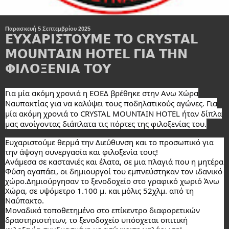
Παρασκευή 5 Σεπτεμβρίου 2025
𝝚𝝪𝝬𝝖𝝦𝝞𝝨𝝩𝝤𝝪𝝡𝝚 𝝩𝝤 𝗖𝗥𝗬𝗦𝗧𝗔𝗟
𝗠𝗢𝗨𝗡𝗧𝗔𝗜𝗡 𝗛𝗢𝗧𝗘𝗟 𝝘𝝞𝝖 𝝩𝝜𝝢
𝝫𝝞𝝠𝝤𝝣𝝚𝝢𝝞𝝖 𝝩𝝤𝝪
Για μία ακόμη χρονιά η ΕΟΕΔ βρέθηκε στην Ανω Χώρα
Ναυπακτίας για να καλύψει τους ποδηλατικούς αγώνες. Για
μία ακόμη χρονιά το CRYSTAL MOUNTAIN HOTEL ήταν δίπλα
μας ανοίγοντας διάπλατα τις πόρτες της φιλοξενίας του.
Ευχαριστούμε θερμά την Διεύθυνση και το προσωπικό για
την άψογη συνεργασία και φιλοξενία τους!
Ανάμεσα σε καστανιές και έλατα, σε μια πλαγιά που η μητέρα
Φύση αγαπάει, οι δημιουργοί του εμπνεύστηκαν τον ιδανικό
χώρο.Δημιούργησαν το ξενοδοχείο στο γραφικό χωριό Άνω
Χώρα, σε υψόμετρο 1.100 μ. και μόλις 52χλμ. από τη
Ναύπακτο.
Μοναδικά τοποθετημένο στο επίκεντρο διαφορετικών
δραστηριοτήτων, το ξενοδοχείο υπόσχεται σπιτική