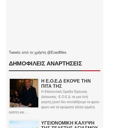
Tweets από το χρήστη @EoedMes
ΔΗΜΟΦΙΛΕΙΣ ΑΝΑΡΤΗΣΕΙΣ
Η Ε.Ο.Ε.Δ ΕΚΟΨΕ ΤΗΝ
ΠΙΤΑ ΤΗΣ
Η Εθελοντική Ομάδα Έρευνας
Διάσωσης -Ε.Ο.Ε.Δ σε μια λιτή
γιορτή,(γιατί δεν συνηθίζουμε τα φρου
φρου και τα αρώματα )άλλα γεμάτη
αγάπη και ...
ΥΓΕΙΟΝΟΜΙΚΗ ΚΑΛΥΨΗ
ΤΗΣ ΤΕΛΕΤΗΣ ΑΓΙΑΣΜΟΥ