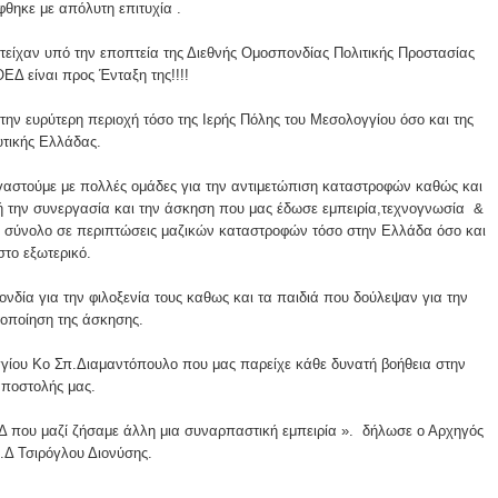
θηκε με απόλυτη επιτυχία .
τείχαν υπό την εποπτεία της Διεθνής Ομοσπονδίας Πολιτικής Προστασίας
ΕΔ είναι προς Ένταξη της!!!!
ην ευρύτερη περιοχή τόσο της Ιερής Πόλης του Μεσολογγίου όσο και της
υτικής Ελλάδας.
γαστούμε με πολλές ομάδες για την αντιμετώπιση καταστροφών καθώς και
 την συνεργασία και την άσκηση που μας έδωσε εμπειρία,τεχνογνωσία &
ό σύνολο σε περιπτώσεις μαζικών καταστροφών τόσο στην Ελλάδα όσο και
στο εξωτερικό.
νδία για την φιλοξενία τους καθως και τα παιδιά που δούλεψαν για την
οποίηση της άσκησης.
γίου Κο Σπ.Διαμαντόπουλο που μας παρείχε κάθε δυνατή βοήθεια στην
ποστολής μας.
Δ που μαζί ζήσαμε άλλη μια συναρπαστική εμπειρία ». δήλωσε ο Αρχηγός
.Δ Τσιρόγλου Διονύσης.