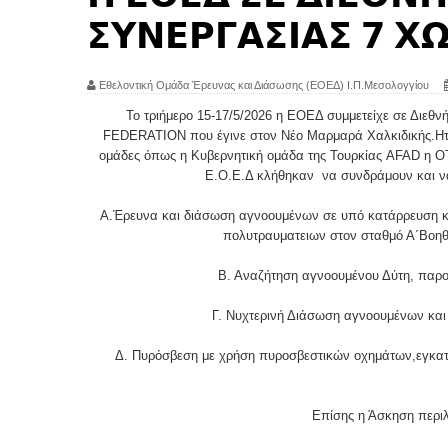
𝝨𝝪𝝢𝝚𝝦𝝘𝝖𝝨𝝞𝝖𝝨 𝟳 𝝬
Εθελοντική Ομάδα Έρευνας και Διάσωσης (ΕΟΕΔ) Ι.Π.Μεσολογγίου
Το τριήμερο 15-17/5/2026 η ΕΟΕΔ συμμετείχε σε Δι
FEDERATION που έγινε στον Νέο Μαρμαρά Χαλκιδικής.Ητα
ομάδες όπως η Κυβερνητική ομάδα της Τουρκίας AFAD η Ο
Ε.Ο.Ε.Δ κλήθηκαν να συνδράμουν και να
Α.Έρευνα και διάσωση αγνοουμένων σε υπό κατάρρευση κ
πολυτραυματειων στον σταθμό Α΄Βοηθ
Β. Αναζήτηση αγνοουμένου Δύτη, παρο
Γ. Νυχτερινή Διάσωση αγνοουμένων και
Δ. Πυρόσβεση με χρήση πυροσβεστικών οχημάτων,εγκατ
Επίσης η Άσκηση περιλ