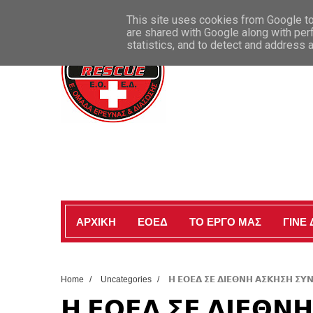
ΚΑΛΩΣ ΗΡΘΑΤΕ ΣΤΗΝ ΕΠΙΣΗΜΗ ΣΕΛΙΔΑ ΜΑΣ
This site uses cookies from Google to 
are shared with Google along with per
statistics, and to detect and address 
ΑΡΧΙΚΗ
ΕΟΕΔ
ΤΟ ΕΡΓΟ ΜΑΣ
ΓΙΝΕ
Home
/
Uncategories
/
𝝜 𝝚𝝤𝝚𝝙 𝝨𝝚 𝝙𝝞𝝚𝝝𝝢𝝜 𝝖𝝨𝝟𝝜𝝨𝝜 𝝨𝝪𝝢
𝝜 𝝚𝝤𝝚𝝙 𝝨𝝚 𝝙𝝞𝝚𝝝𝝢