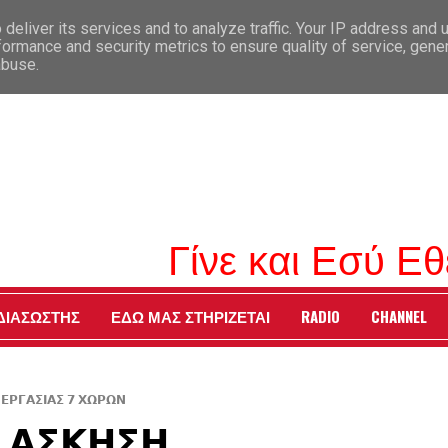
deliver its services and to analyze traffic. Your IP address and 
formance and security metrics to ensure quality of service, gen
abuse.
Γίνε και Εσύ Εθελ
 ΔΙΑΣΩΣΤΗΣ
ΕΔΩ ΜΑΣ ΣΤΗΡΙΖΕΤΑΙ
RADIO
CHANNEL
𝝚𝝦𝝘𝝖𝝨𝝞𝝖𝝨 𝟳 𝝬𝝮𝝦𝝮𝝢
 𝝖𝝨𝝟𝝜𝝨𝝜