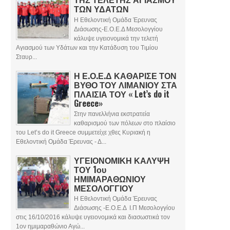
ΤΩΝ ΥΔΑΤΩΝ
Η Εθελοντική Ομάδα Έρευνας
Διάσωσης-Ε.Ο.Ε.Δ Μεσολογγίου
κάλυψε υγειονομικά την τελετή
Αγιασμού των Υδάτων και την Κατάδυση του Τιμίου
Σταυρ...
Η Ε.Ο.Ε.Δ ΚΑΘΑΡΙΣΕ ΤΟΝ
ΒΥΘΟ ΤΟΥ ΛΙΜΑΝΙΟΥ ΣΤΑ
ΠΛΑΙΣΙΑ ΤΟΥ « Let’s do it
Greece»
Στην πανελλήνια εκστρατεία
καθαρισμού των πόλεων στο πλαίσιο
του Let’s do it Greece συμμετείχε χθες Κυριακή η
Εθελοντική Ομάδα Έρευνας - Δ...
ΥΓΕΙΟΝΟΜΙΚΗ ΚΑΛΥΨΗ
ΤΟΥ 1ου
ΗΜΙΜΑΡΑΘΩΝΙΟΥ
ΜΕΣΟΛΟΓΓΙΟΥ
Η Εθελοντική Ομάδα Έρευνας
Διάσωσης -Ε.Ο.Ε.Δ Ι.Π Μεσολογγίου
στις 16/10/2016 κάλυψε υγειονομικά και διασωστικά τον
1ον ημιμαραθώνιο Αγώ...