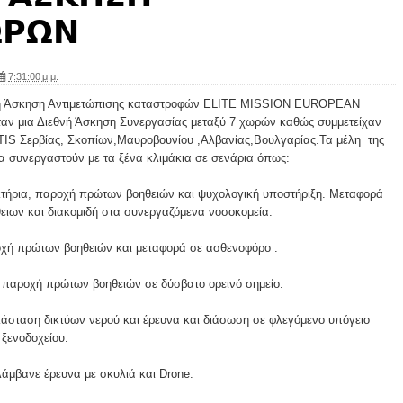
𝝮𝝦𝝮𝝢
7:31:00 μ.μ.
εθνή Άσκηση Αντιμετώπισης καταστροφών ELITE MISSION EUROPEAN
ν μια Διεθνή Άσκηση Συνεργασίας μεταξύ 7 χωρών καθώς συμμετείχαν
ΤΙS Σερβίας, Σκοπίων,Μαυροβουνίου ,Αλβανίας,Βουλγαρίας.Τα μέλη της
 συνεργαστούν με τα ξένα κλιμάκια σε σενάρια όπως:
τήρια, παροχή πρώτων βοηθειών και ψυχολογική υποστήριξη. Μεταφορά
ειων και διακομιδή στα συνεργαζόμενα νοσοκομεία.
χή πρώτων βοηθειών και μεταφορά σε ασθενοφόρο .
 παροχή πρώτων βοηθειών σε δύσβατο ορεινό σημείο.
άσταση δικτύων νερού και έρευνα και διάσωση σε φλεγόμενο υπόγειο
ξενοδοχείου.
άμβανε έρευνα με σκυλιά και Drone.